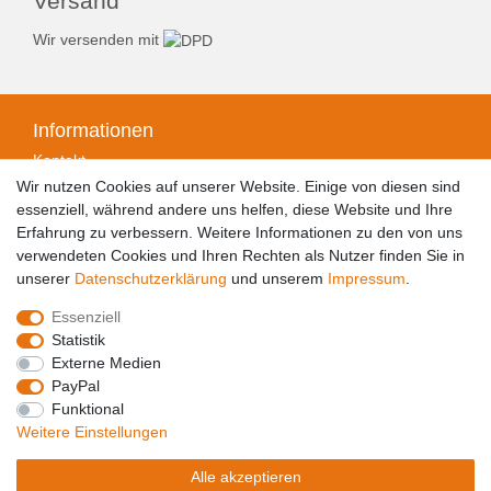
Versand
Wir versenden mit
Informationen
Kontakt
Zahlungsarten
Wir nutzen Cookies auf unserer Website. Einige von diesen sind
Versandarten & -kosten
essenziell, während andere uns helfen, diese Website und Ihre
Widerrufsrecht
Erfahrung zu verbessern. Weitere Informationen zu den von uns
Widerrufsformular
verwendeten Cookies und Ihren Rechten als Nutzer finden Sie in
Datenschutzerklärung
unserer
Daten­schutz­erklärung
und unserem
Impressum
.
Impressum
Essenziell
AGB
Statistik
Barrierefreiheitserklärung
Externe Medien
PayPal
Funktional
Weitere Einstellungen
© Copyright 2026 Holz Bongartz GmbH | Alle Rechte
Alle akzeptieren
vorbehalten.