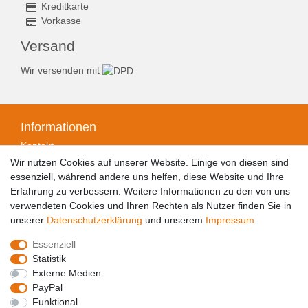
Kreditkarte
Vorkasse
Versand
Wir versenden mit
Informationen
Kontakt
Zahlungsarten
Wir nutzen Cookies auf unserer Website. Einige von diesen sind
Versandarten & -kosten
essenziell, während andere uns helfen, diese Website und Ihre
Widerrufsrecht
Erfahrung zu verbessern. Weitere Informationen zu den von uns
Widerrufsformular
verwendeten Cookies und Ihren Rechten als Nutzer finden Sie in
Datenschutzerklärung
unserer
Daten­schutz­erklärung
und unserem
Impressum
.
Impressum
Essenziell
AGB
Statistik
Barrierefreiheitserklärung
Externe Medien
PayPal
Funktional