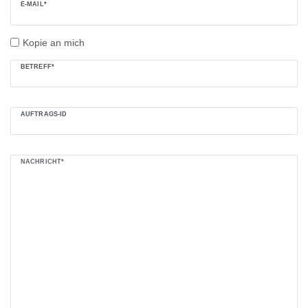
E-MAIL*
Kopie an mich
BETREFF*
AUFTRAGS-ID
NACHRICHT*