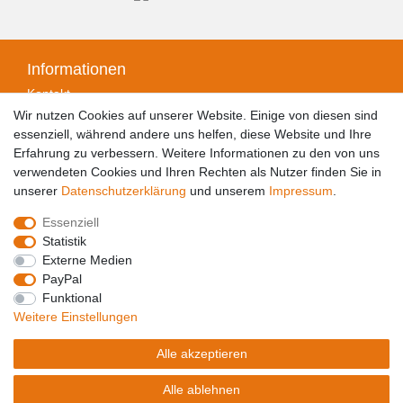
Informationen
Kontakt
Zahlungsarten
Wir nutzen Cookies auf unserer Website. Einige von diesen sind
Versandarten & -kosten
essenziell, während andere uns helfen, diese Website und Ihre
Widerrufsrecht
Erfahrung zu verbessern. Weitere Informationen zu den von uns
Widerrufsformular
verwendeten Cookies und Ihren Rechten als Nutzer finden Sie in
Datenschutzerklärung
unserer
Daten­schutz­erklärung
und unserem
Impressum
.
Impressum
Essenziell
AGB
Statistik
Barrierefreiheitserklärung
Externe Medien
PayPal
Funktional
Weitere Einstellungen
© Copyright 2026 Holz Bongartz GmbH | Alle Rechte
Alle akzeptieren
vorbehalten.
Alle ablehnen