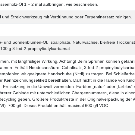
ssenholz-Öl 1 – 2 mal aufbringen, wie beschrieben.
 und Streichwerkzeug mit Verdünnung oder Terpentinersatz reinigen.
a- und Sonnenblumen-Öl, Isoaliphate, Naturwachse, bleifreie Trockens
/100 g 3-Iod-2-propinylbutylcarbamat.
men, mit langfristiger Wirkung. Achtung! Beim Sprühen können gefähr
natmen. Enthält Neodecansäure, Cobaltsalz; 3-Iod-2-propinylbutylcarba
mpfehlen wir geeignete Handschuhe (Nitril) zu tragen. Bei Schleifarbei
er Kennzeichnungsetikett bereithalten. Darf nicht in die Hände von Ki
. Freisetzung in die Umwelt vermeiden. Farbton „natur“ oder „farblos“ 
hrerer Gebinde mit unterschiedlichen Chargennummern, diese in ein
ecycling geben. Größere Produktreste in der Originalverpackung der 
/f): 700 g/l. Dieses Produkt enthält maximal 600 g/l VOC.