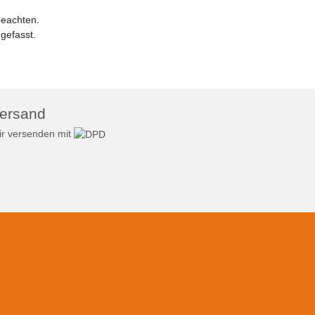
beachten.
efasst.
ersand
r versenden mit