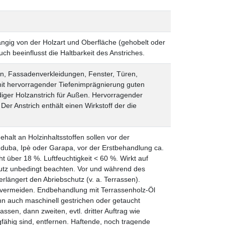
hängig von der Holzart und Oberfläche (gehobelt oder
ch beeinflusst die Haltbarkeit des Anstriches.
n, Fassadenverkleidungen, Fenster, Türen,
 mit hervorragender Tiefenimprägnierung guten
iger Holzanstrich für Außen. Hervorragender
r Anstrich enthält einen Wirkstoff der die
alt an Holzinhaltsstoffen sollen vor der
duba, Ipè oder Garapa, vor der Erstbehandlung ca.
ht über 18 %. Luftfeuchtigkeit < 60 %.
Wirkt auf
hutz unbedingt beachten.
Vor und während des
längert den Abriebschutz (v. a. Terrassen).
 vermeiden.
Endbehandlung mit Terrassenholz-Öl
nn auch maschinell gestrichen oder getaucht
ssen, dann zweiten, evtl. dritter Auftrag wie
gfähig sind, entfernen. Haftende, noch tragende