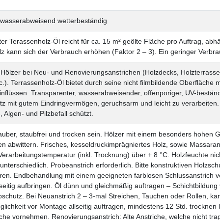
k wasserabweisend
wetterbeständig
iter Terassenholz-Öl reicht für ca. 15 m² geölte Fläche pro Auftrag, ab
lz kann sich der Verbrauch erhöhen (Faktor 2 – 3). Ein geringer Verbrau
 Hölzer bei Neu- und Renovierungsanstrichen (Holzdecks, Holzterrasse
.). Terrassenholz-Öl bietet durch seine nicht filmbildende Oberfläche
nflüssen. Transparenter, wasserabweisender, offenporiger, UV-beständ
z mit gutem Eindringvermögen, geruchsarm und leicht zu verarbeiten. De
Algen- und Pilzbefall schützt.
auber, staubfrei und trocken sein.
Hölzer mit einem besonders hohen Geh
n abwittern. Frisches, kesseldruckimprägniertes Holz, sowie Massaran
Verarbeitungstemperatur (inkl. Trocknung) über + 8 °C. Holzfeuchte nic
nterschiedlich. Probeanstrich erforderlich.
Bitte konstruktiven Holzsc
ren.
Endbehandlung mit einem geeigneten farblosen Schlussanstrich ver
seitig aufbringen.
Öl dünn und gleichmäßig auftragen – Schichtbildung
bschutz.
Bei Neuanstrich 2 – 3-mal Streichen, Tauchen oder Rollen, ka
lichkeit vor Montage allseitig auftragen, mindestens 12 Std. trocknen la
äche vornehmen. Renovierungsanstrich: Alte Anstriche, welche nicht tra