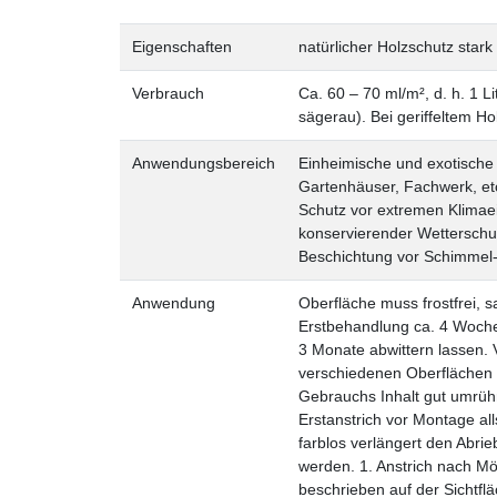
Eigenschaften
natürlicher Holzschutz
star
Verbrauch
Ca. 60 – 70 ml/m², d. h. 1 L
sägerau). Bei geriffeltem Ho
Anwendungsbereich
Einheimische und exotische
Gartenhäuser, Fachwerk, etc
Schutz vor extremen Klimaei
konservierender Wetterschut
Beschichtung vor Schimmel-, 
Anwendung
Oberfläche muss frostfrei, s
Erstbehandlung ca. 4 Woche
3 Monate abwittern lassen.
verschiedenen Oberflächen u
Gebrauchs Inhalt gut umrüh
Erstanstrich vor Montage all
farblos verlängert den Abrie
werden. 1. Anstrich nach Mög
beschrieben auf der Sichtfl