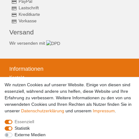
PayPal
Lastschrift
Kreditkarte
Vorkasse
Versand
Wir versenden mit
Informationen
Kontakt
Zahlungsarten
Wir nutzen Cookies auf unserer Website. Einige von diesen sind
Versandarten & -kosten
essenziell, während andere uns helfen, diese Website und Ihre
Widerrufsrecht
Erfahrung zu verbessern. Weitere Informationen zu den von uns
Widerrufsformular
verwendeten Cookies und Ihren Rechten als Nutzer finden Sie in
Datenschutzerklärung
unserer
Daten­schutz­erklärung
und unserem
Impressum
.
Impressum
Essenziell
AGB
Statistik
Barrierefreiheitserklärung
Externe Medien