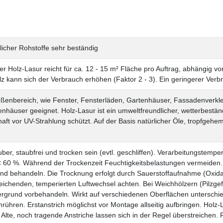
rlicher Rohstoffe
sehr beständig
iter Holz-Lasur reicht für ca. 12 - 15 m² Fläche pro Auftrag, abhängig 
lz kann sich der Verbrauch erhöhen (Faktor 2 - 3). Ein geringerer Verbr
Außenbereich, wie Fenster, Fensterläden, Gartenhäuser, Fassadenverk
nhäuser geeignet. Holz-Lasur ist ein umweltfreundlicher, wetterbeständ
ft vor UV-Strahlung schützt. Auf der Basis natürlicher Öle, tropfgehem
ber, staubfrei und trocken sein (evtl. geschliffen).
Verarbeitungstempera
 < 60 %.
Während der Trockenzeit Feuchtigkeitsbelastungen vermeiden. 
nd behandeln. Die Trocknung erfolgt durch Sauerstoffaufnahme (Oxida
reichenden, temperierten Luftwechsel achten.
Bei Weichhölzern (Pilzge
ergrund vorbehandeln.
Wirkt auf verschiedenen Oberflächen unterschied
mrühren.
Erstanstrich möglichst vor Montage allseitig aufbringen.
Holz-L
Alte, noch tragende Anstriche lassen sich in der Regel überstreichen. 