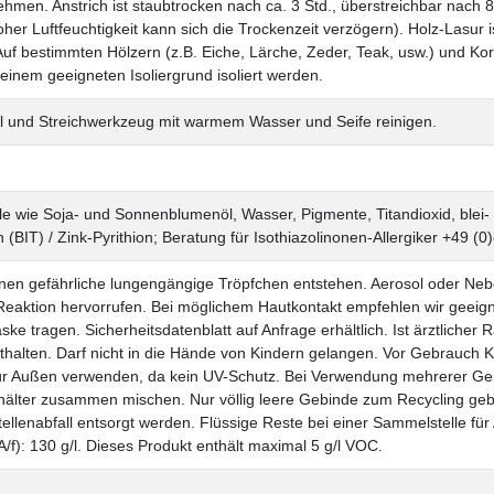
men. Anstrich ist staubtrocken nach ca. 3 Std., überstreichbar nach 8 
her Luftfeuchtigkeit kann sich die Trockenzeit verzögern). Holz-Lasur is
f bestimmten Hölzern (z.B. Eiche, Lärche, Zeder, Teak, usw.) und Ko
einem geeigneten Isoliergrund isoliert werden.
l und Streichwerkzeug mit warmem Wasser und Seife reinigen.
le wie Soja- und Sonnenblumenöl, Wasser, Pigmente, Titandioxid, blei- 
 (BIT) / Zink-Pyrithion; Beratung für Isothiazolinonen-Allergiker +49 (
n gefährliche lungengängige Tröpfchen entstehen. Aerosol oder Nebel 
Reaktion hervorrufen. Bei möglichem Hautkontakt empfehlen wir geeigne
ke tragen. Sicherheitsdatenblatt auf Anfrage erhältlich. Ist ärztlicher 
thalten. Darf nicht in die Hände von Kindern gelangen. Vor Gebrauch K
ne für Außen verwenden, da kein UV-Schutz. Bei Verwendung mehrerer 
hälter zusammen mischen. Nur völlig leere Gebinde zum Recycling geb
ellenabfall entsorgt werden. Flüssige Reste bei einer Sammelstelle fü
/f): 130 g/l. Dieses Produkt enthält maximal 5 g/l VOC.