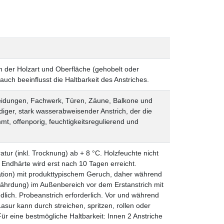
von der Holzart und Oberfläche (gehobelt oder
auch beeinflusst die Haltbarkeit des Anstriches.
leidungen, Fachwerk, Türen, Zäune, Balkone und
iger, stark wasserabweisender Anstrich, der die
mt, offenporig, feuchtigkeitsregulierend und
tur (inkl. Trocknung) ab + 8 °C. Holzfeuchte nicht
Endhärte wird erst nach 10 Tagen erreicht.
tion) mit produkttypischem Geruch, daher während
fährdung) im Außenbereich vor dem Erstanstrich mit
lich. Probeanstrich erforderlich.
Vor und während
asur kann durch streichen, spritzen, rollen oder
Für eine bestmögliche Haltbarkeit: Innen 2 Anstriche