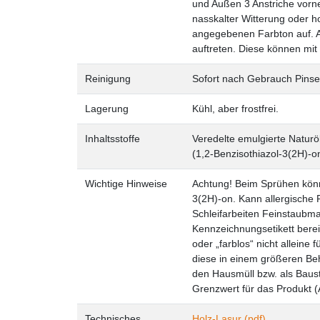
und Außen 3 Anstriche vorneh
nasskalter Witterung oder ho
angegebenen Farbton auf. Au
auftreten. Diese können mit 
Reinigung
Sofort nach Gebrauch Pinse
Lagerung
Kühl, aber frostfrei.
Inhaltsstoffe
Veredelte emulgierte Naturö
(1,2-Benzisothiazol-3(2H)-on
Wichtige Hinweise
Achtung! Beim Sprühen könne
3(2H)-on. Kann allergische 
Schleifarbeiten Feinstaubmas
Kennzeichnungsetikett berei
oder „farblos“ nicht allei
diese in einem größeren Be
den Hausmüll bzw. als Baust
Grenzwert für das Produkt (A
Technisches
Holz-Lasur (pdf)