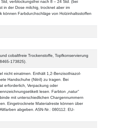
Std, verblockungsfrei nach 8 – 24 Std. (bei
t in der Dose milchig, trocknet aber im
rk können Farbdurchschläge von Holzinhaltsstoffen
und cobaltfreie Trockenstoffe, Topfkonservierung
0)8465-173825).
nicht einatmen. Enthält 1,2-Benzisothiazol-
te Handschuhe (Nitril) zu tragen. Bei
Rat erforderlich, Verpackung oder
ennzeichnungsetikett lesen. Farbton „natur“
Gebinde mit unterschiedlichen Chargennummern
en. Eingetrocknete Materialreste können über
r Altfarben abgeben. ASN-Nr.: 080112. EU-