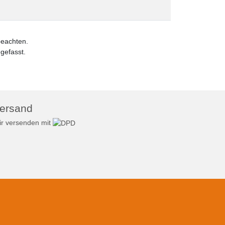
beachten.
efasst.
ersand
r versenden mit