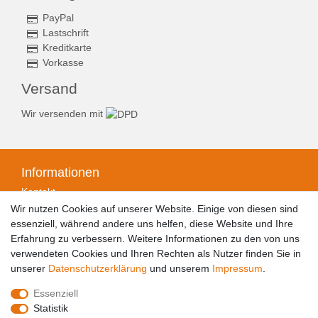
PayPal
Lastschrift
Kreditkarte
Vorkasse
Versand
Wir versenden mit
Informationen
Kontakt
Zahlungsarten
Wir nutzen Cookies auf unserer Website. Einige von diesen sind
Versandarten & -kosten
essenziell, während andere uns helfen, diese Website und Ihre
Widerrufsrecht
Erfahrung zu verbessern. Weitere Informationen zu den von uns
Widerrufsformular
verwendeten Cookies und Ihren Rechten als Nutzer finden Sie in
Datenschutzerklärung
unserer
Daten­schutz­erklärung
und unserem
Impressum
.
Impressum
Essenziell
AGB
Statistik
Barrierefreiheitserklärung