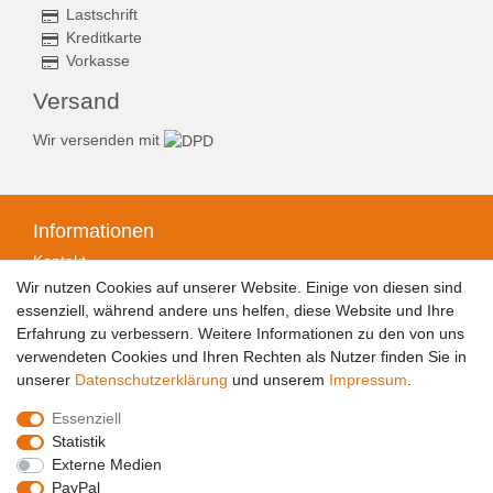
Lastschrift
Kreditkarte
Vorkasse
Versand
Wir versenden mit
Informationen
Kontakt
Zahlungsarten
Wir nutzen Cookies auf unserer Website. Einige von diesen sind
Versandarten & -kosten
essenziell, während andere uns helfen, diese Website und Ihre
Widerrufsrecht
Erfahrung zu verbessern. Weitere Informationen zu den von uns
Widerrufsformular
verwendeten Cookies und Ihren Rechten als Nutzer finden Sie in
Datenschutzerklärung
unserer
Daten­schutz­erklärung
und unserem
Impressum
.
Impressum
Essenziell
AGB
Statistik
Barrierefreiheitserklärung
Externe Medien
PayPal